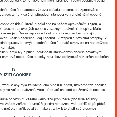
obu potřebnou k tomu, abychom mohli přesnost Vašich osobních údajů
sobních údajů a namísto výmazu požadujete omezení zpracování;
i zpracování a v dalších případech stanovených příslušnými obecně
í osobních údajů, které je založeno na našem oprávněném zájmu, a
 případech stanovených obecně závaznými právními předpisy. Máte
 kterým je v České republice Úřad pro ochranu osobních údajů
ování Vašich osobních údajů dochází v rozporu s právními předpisy. V
ledně zpracování svých osobních údajů z naší strany se na nás můžete
 kontaktů.
plnění smlouvy a plnění povinností stanovených obecně závaznými
 nám své osobní údaje poskytnout, bez poskytnutí některých osobních
IV.
YUŽITÍ COOKIES
dí webu a aby byla zajištěna jeho plná funkčnost, užíváme tzv. cookies.
oženy ve Vašem zařízení. Více informací ohledně používaných cookies
ředně po vypnutí Vašeho webového prohlížeče (dočasné soubory
 ve Vašem zařízení a umožňují nám rozpoznat Váš prohlížeč při příští
 můžete například zjistit, jaké stránky jste si při své předchozí