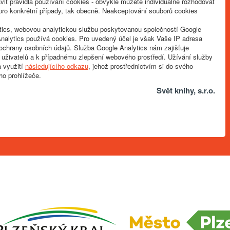
vit pravidla používání cookies - obvykle můžete individuálně rozhodovat
 jak pro konkrétní případy, tak obecně. Neakceptování souborů cookies
ics, webovou analytickou službu poskytovanou společností Google
Analytics používá cookies. Pro uvedený účel je však Vaše IP adresa
ochrany osobních údajů. Služba Google Analytics nám zajišťuje
 uživatelů a k případnému zlepšení webového prostředí. Užívání služby
a využití
následujícího odkazu
, jehož prostřednictvím si do svého
ho prohlížeče.
Svět knihy, s.r.o.