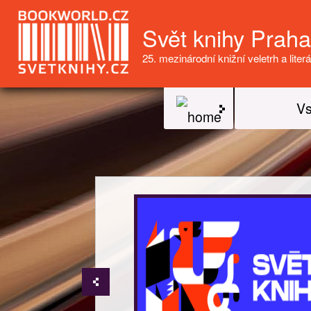
Svět knihy Prah
25. mezinárodní knižní veletrh a literá
Vs