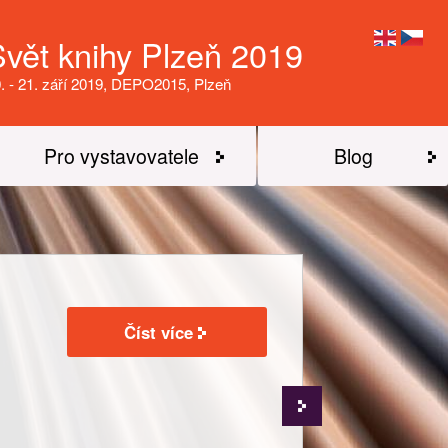
Svět knihy Plzeň 2019
. - 21. září 2019, DEPO2015, Plzeň
Pro vystavovatele
Blog
Číst více