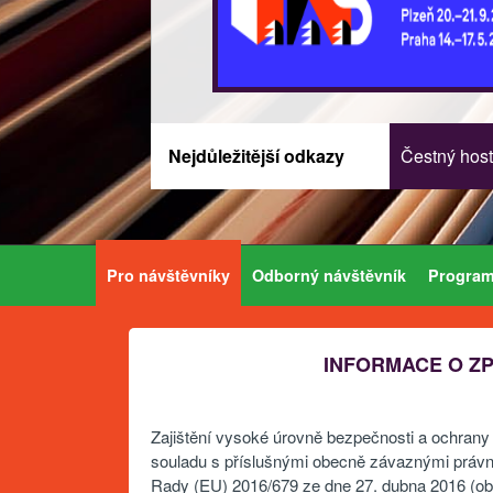
Nejdůležitější odkazy
Čestný host
Pro návštěvníky
Odborný návštěvník
Progra
INFORMACE O Z
Zajištění vysoké úrovně bezpečnosti a ochrany 
souladu s příslušnými obecně závaznými právn
Rady (EU) 2016/679 ze dne 27. dubna 2016 (o