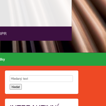
DPR
žky