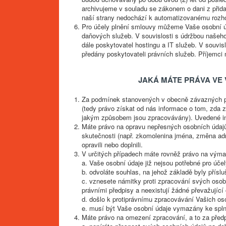
archivujeme v souladu se zákonem o dani z přidan
naší strany nedochází k automatizovanému rozhod
Pro účely plnění smlouvy můžeme Vaše osobní úda
daňových služeb. V souvislosti s údržbou naše
dále poskytovatel hostingu a IT služeb. V souvi
předány poskytovateli právních služeb. Příjemci
JAKÁ MÁTE PRÁVA VE
Za podmínek stanovených v obecně závazných p
(tedy právo získat od nás informace o tom, zda 
jakým způsobem jsou zpracovávány). Uvedené in
Máte právo na opravu nepřesných osobních údajů.
skutečnosti (např. zkomolenina jména, změna ad
opravili nebo doplnili.
V určitých případech máte rovněž právo na výmaz,
a. Vaše osobní údaje již nejsou potřebné pro úče
b. odvoláte souhlas, na jehož základě byly přísl
c. vznesete námitky proti zpracování svých oso
právními předpisy a neexistují žádné převažující
d. došlo k protiprávnímu zpracovávání Vašich os
e. musí být Vaše osobní údaje vymazány ke splně
Máte právo na omezení zpracování, a to za před