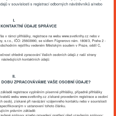
dajů v souvislosti s registrací odborných návštěvníků a/nebo
I.
 KONTAKTNÍ ÚDAJE SPRÁVCE
s v rámci přihlášky, registrace na webu www.svetknihy.cz nebo v
y, s.r.o., IČO: 25603990, se sídlem Fügnerovo nám. 1808/3, Praha 2 -
 obchodním rejstříku vedeném Městským soudem v Praze, oddíl C,
tečnost ohledně zpracování Vašich osobních údajů z naší strany
 následujících kontaktních údajů:
II.
U DOBU ZPRACOVÁVÁME VAŠE OSOBNÍ ÚDAJE?
ákladě registrace vyplněním písemné přihlášky, případně přihlášky
živatelů webu www.svetknihy.cz získané provedením registrace a osobní
ích osob), získané při navázání vzájemného kontaktu nebo v souvislosti
pecifikovaným v ustanovení tohoto článku.
ujícím právním základě:
uzavřené smlouvy a/nebo provedení opatření před uzavřením smlouvy;