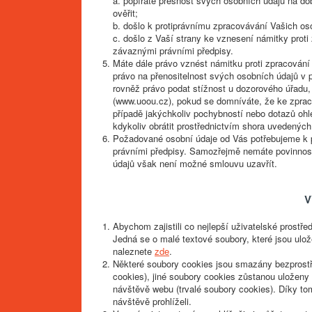
a. popíráte přesnost svých osobních údajů na d
ověřit;
b. došlo k protiprávnímu zpracovávání Vašich o
c. došlo z Vaší strany ke vznesení námitky prot
závaznými právními předpisy.
Máte dále právo vznést námitku proti zpracován
právo na přenositelnost svých osobních údajů v
rovněž právo podat stížnost u dozorového úřadu,
(www.uoou.cz), pokud se domníváte, že ke zprac
případě jakýchkoliv pochybností nebo dotazů oh
kdykoliv obrátit prostřednictvím shora uvedených
Požadované osobní údaje od Vás potřebujeme k 
právními předpisy. Samozřejmě nemáte povinnost
údajů však není možné smlouvu uzavřít.
V
Abychom zajistili co nejlepší uživatelské prostře
Jedná se o malé textové soubory, které jsou ul
naleznete
zde
.
Některé soubory cookies jsou smazány bezprost
cookies), jiné soubory cookies zůstanou uloženy
návštěvě webu (trvalé soubory cookies). Díky tomu
návštěvě prohlíželi.