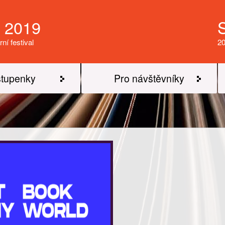
a 2019
rní festival
20
tupenky
Pro návštěvníky