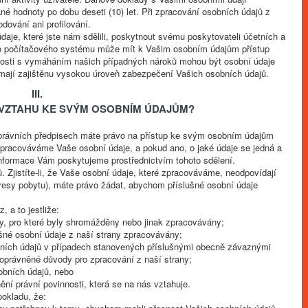
é hodnoty po dobu deseti (10) let. Při zpracování osobních údajů z
ování ani profilování.
je, které jste nám sdělili, poskytnout svému poskytovateli účetních a
ho počítačového systému může mít k Vašim osobním údajům přístup
slosti s vymáháním našich případných nároků mohou být osobní údaje
 mají zajištěnu vysokou úroveň zabezpečení Vašich osobních údajů.
III.
 VZTAHU KE SVÝM OSOBNÍM ÚDAJŮM?
rávních předpisech máte právo na přístup ke svým osobním údajům
zpracováváme Vaše osobní údaje, a pokud ano, o jaké údaje se jedná a
formace Vám poskytujeme prostřednictvím tohoto sdělení.
 Zjistíte-li, že Vaše osobní údaje, které zpracováváme, neodpovídají
resy pobytu), máte právo žádat, abychom příslušné osobní údaje
 a to jestliže:
ly, pro které byly shromážděny nebo jinak zpracovávány;
ušné osobní údaje z naší strany zpracovávány;
bních údajů v případech stanovených příslušnými obecně závaznými
 oprávněné důvody pro zpracování z naší strany;
obních údajů, nebo
ní právní povinnosti, která se na nás vztahuje.
pokladu, že: