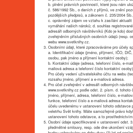
b. plnění právních povinností, které jsou nám u
č. 586/1992 Sb., o daních z příjmů, ve znění poz
pozdějších předpisů, a zákonem č. 235/2004 Sb., 
c. oprávněný zájem ve vztahu k zasílání aktuali
vymáhání našich nároků; d. souhlas registrovan
adresáři odborných návštěvníků (Kdo je kdo) do
zveřejněním příslušných osobních údajů (resp. o
webu www.svetknihy.cz.
Osobními údaji, které zpracováváme pro účely spe
a. Identifikační údaje (jméno, příjmení, IČO, DI
osobu, pak jméno a příjmení kontaktní osoby);
b. Kontaktní údaje (adresa, telefonní číslo, e-m
mailová adresa a telefonní číslo kontaktní osoby)
Pro účely vedení uživatelského účtu na webu (te
rozsahu jméno, příjmení a e-mailová adresa.
Pro účel zveřejnění v adresáři odborných návště
www.svetknihy.cz podle odst. 2. písm. d. tohot
jméno, příjmení, adresa, telefonní číslo, e-mail
funkce, telefonní číslo a e-mailová adresa kont
účelu uvedenému v ustanovení tohoto odstavce p
veletrhu Svět knihy. Máte samozřejmě právo kdy
ustanovení tohoto odstavce, a to prostřednictvím
Osobní údaje specifikované v ustanovení odst. 3
předmětné smlouvy, resp. ode dne ukončení vzáj
budou uchovávány po dobu dvou (2) let od posled