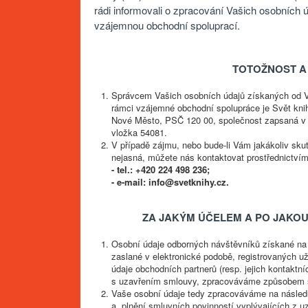
rádi informovali o zpracování Vašich osobních ú
vzájemnou obchodní spoluprací.
TOTOŽNOST A
Správcem Vašich osobních údajů získaných od Vá
rámci vzájemné obchodní spolupráce je Svět knih
Nové Město, PSČ 120 00, společnost zapsaná v
vložka 54081.
V případě zájmu, nebo bude-li Vám jakákoliv sku
nejasná, můžete nás kontaktovat prostřednictvím
- tel.: +420 224 498 236;
- e-mail: info@svetknihy.cz.
ZA JAKÝM ÚČELEM A PO JAKO
Osobní údaje odborných návštěvníků získané na z
zaslané v elektronické podobě, registrovaných u
údaje obchodních partnerů (resp. jejich kontaktn
s uzavřením smlouvy, zpracováváme způsobem s
Vaše osobní údaje tedy zpracováváme na násled
a. plnění smluvních povinností vyplývajících z 