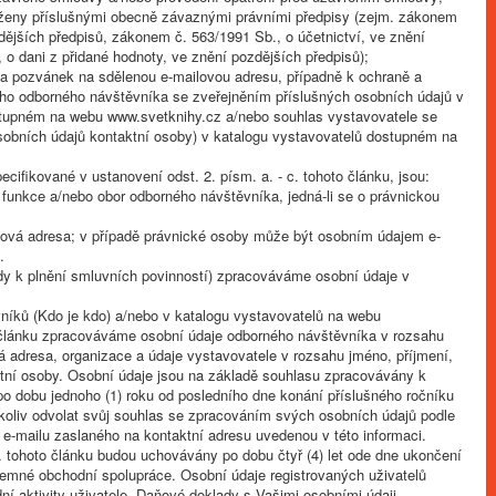
loženy příslušnými obecně závaznými právními předpisy (zejm. zákonem
dějších předpisů, zákonem č. 563/1991 Sb., o účetnictví, ve znění
o dani z přidané hodnoty, ve znění pozdějších předpisů);
t a pozvánek na sdělenou e-mailovou adresu, případně k ochraně a
ého odborného návštěvníka se zveřejněním příslušných osobních údajů v
stupném na webu www.svetknihy.cz a/nebo souhlas vystavovatele se
sobních údajů kontaktní osoby) v katalogu vystavovatelů dostupném na
cifikované v ustanovení odst. 2. písm. a. - c. tohoto článku, jsou:
Č, funkce a/nebo obor odborného návštěvníka, jedná-li se o právnickou
ailová adresa; v případě právnické osoby může být osobním údajem e-
.
dy k plnění smluvních povinností) zpracováváme osobní údaje v
vníků (Kdo je kdo) a/nebo v katalogu vystavovatelů na webu
o článku zpracováváme osobní údaje odborného návštěvníka v rozsahu
ová adresa, organizace a údaje vystavovatele v rozsahu jméno, příjmení,
aktní osoby. Osobní údaje jsou na základě souhlasu zpracovávány k
o dobu jednoho (1) roku od posledního dne konání příslušného ročníku
koliv odvolat svůj souhlas se zpracováním svých osobních údajů podle
 e-mailu zaslaného na kontaktní adresu uvedenou v této informaci.
. tohoto článku budou uchovávány po dobu čtyř (4) let ode dne ukončení
emné obchodní spolupráce. Osobní údaje registrovaných uživatelů
ní aktivity uživatele. Daňové doklady s Vašimi osobními údaji