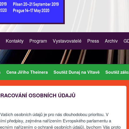
Kontakty
Program
Vystavovatelé
Press
Archiv
G
m
Cena Jiřího Theinera
Soutěž Dunaj na Vltavě
Soutěž zálo
PRACOVÁNÍ OSOBNÍCH ÚDAJŮ
Vašich osobních údajů je pro nás dlouhodobou prioritou. V
ími předpisy, zejména nařízením Evropského parlamentu a
becným nařízením o ochraně osobních údajů), bychom Vás proto