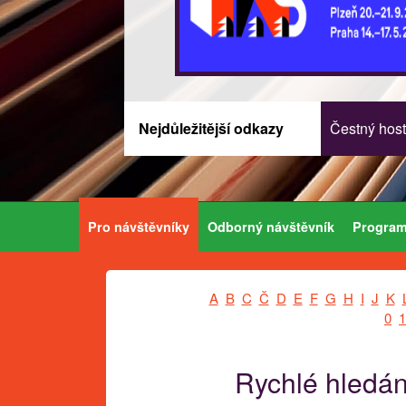
Nejdůležitější odkazy
Čestný host
Pro návštěvníky
Odborný návštěvník
Progra
A
B
C
Č
D
E
F
G
H
I
J
K
0
1
Rychlé hledán