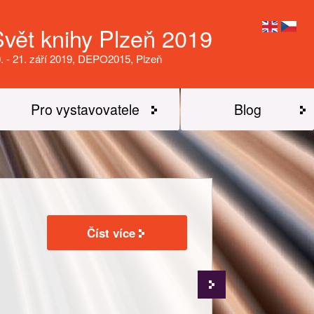
Svět knihy Plzeň 2019
. - 21. září 2019, DEPO2015, Plzeň
Pro vystavovatele
Blog
Číst více