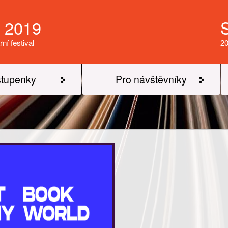
a 2019
rní festival
20
tupenky
Pro návštěvníky