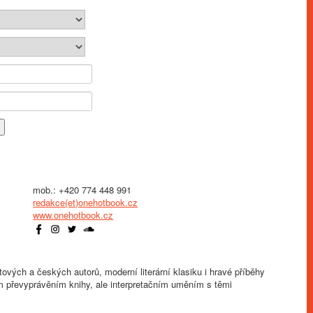
mob.: +420 774 448 991
redakce(et)onehotbook.cz
www.onehotbook.cz
vých a českých autorů, moderní literární klasiku i hravé příběhy
m převyprávěním knihy, ale interpretačním uměním s těmi