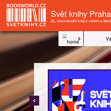
Svět knihy Prah
25. mezinárodní knižní veletrh a literá
Vs