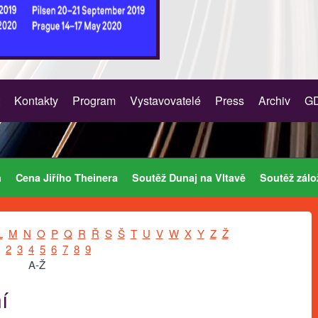
Kontakty
Program
Vystavovatelé
Press
Archiv
G
m
Cena Jiřího Theinera
Soutěž Dunaj na Vltavě
Soutěž zálo
L
M
N
O
P
Q
R
Ř
S
Š
T
U
V
W
X
Y
Z
Ž
2
3
4
5
6
7
8
9
A-Ž
í