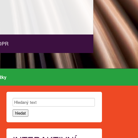
DPR
žky