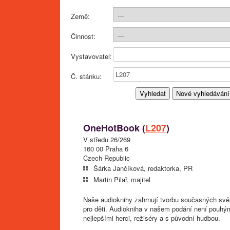
Země:
Činnost:
Vystavovatel:
Č. stánku:
OneHotBook (
L207
)
V středu 26/269
160 00 Praha 6
Czech Republic
Šárka Jančíková, redaktorka, PR
Martin Pilař, majitel
Naše audioknihy zahrnují tvorbu současných světo
pro děti. Audiokniha v našem podání není pouhý
nejlepšími herci, režiséry a s původní hudbou.