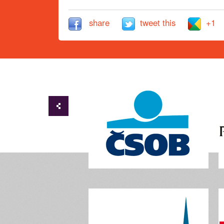
share
tweet this
+1