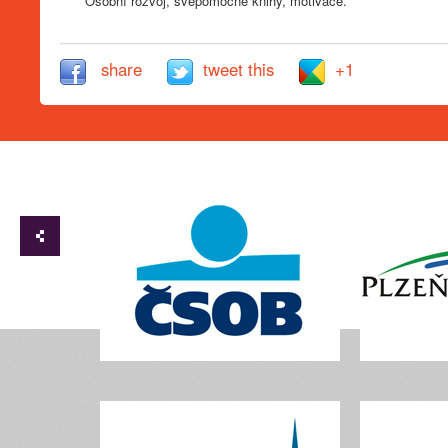
Osobní rozvoj, svépomocné knihy, motivace.
share
tweet this
+1