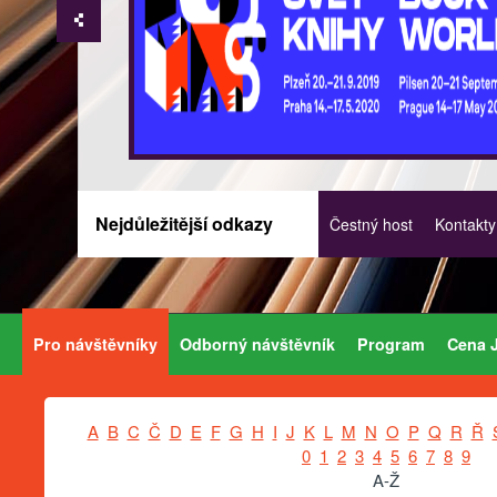
Nejdůležitější odkazy
Čestný host
Kontakty
Pro návštěvníky
Odborný návštěvník
Program
Cena J
A
B
C
Č
D
E
F
G
H
I
J
K
L
M
N
O
P
Q
R
Ř
0
1
2
3
4
5
6
7
8
9
A-Ž